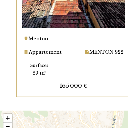
Menton
Appartement
MENTON 922
Surfaces
29 m²
165 000 €
+
−