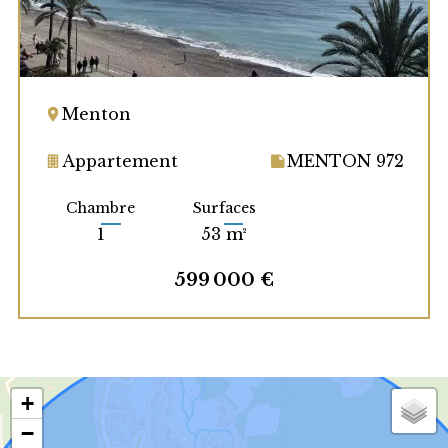
Menton
Appartement
MENTON 972
Chambre
Surfaces
1
53 m²
599 000 €
+
−