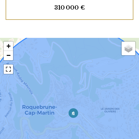
310 000 €
+
−