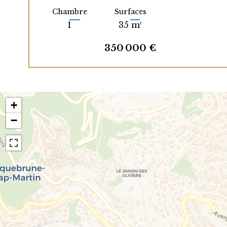
Chambre
Surfaces
1
35 m²
350 000 €
+
−