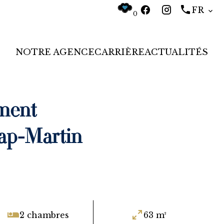
FR
0
NOTRE AGENCE
CARRIÈRE
ACTUALITÉS
ment
ap-Martin
2 chambres
63 m²