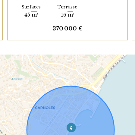
Surfaces
Terrasse
45 m²
16 m²
370 000 €