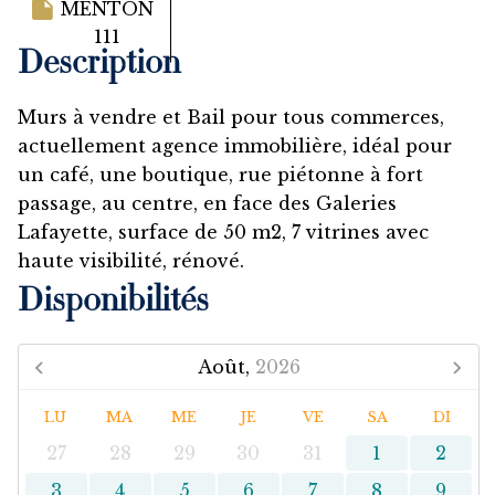
MENTON
111
Description
Murs à vendre et Bail pour tous commerces,
actuellement agence immobilière, idéal pour
un café, une boutique, rue piétonne à fort
passage, au centre, en face des Galeries
Lafayette, surface de 50 m2, 7 vitrines avec
haute visibilité, rénové.
Disponibilités
Août,
2026
LU
MA
ME
JE
VE
SA
DI
27
28
29
30
31
1
2
3
4
5
6
7
8
9