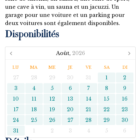
une cave à vin, un sauna et un jacuzzi. Un
garage pour une voiture et un parking pour
deux voitures sont également disponibles.
Disponibilités
Août,
2026
LU
MA
ME
JE
VE
SA
DI
27
28
29
30
31
1
2
3
4
5
6
7
8
9
10
11
12
13
14
15
16
17
18
19
20
21
22
23
24
25
26
27
28
29
30
31
1
2
3
4
5
6