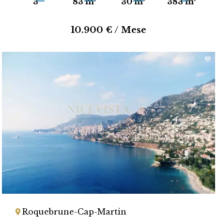
3
83 m²
30 m²
383 m²
10.900 € / Mese
Roquebrune-Cap-Martin