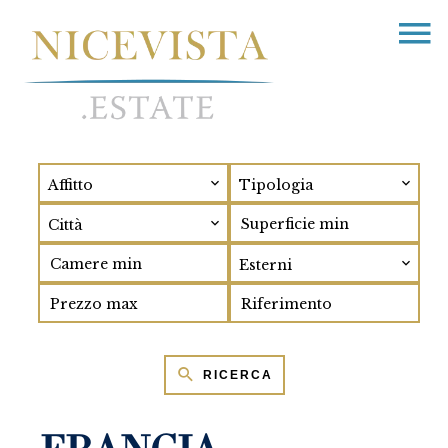
Affitto
Tipologia
Città
Esterni
RICERCA