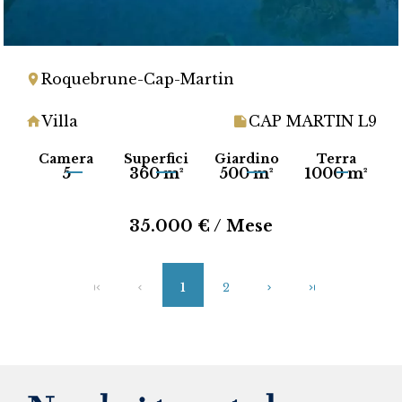
Roquebrune-Cap-Martin
Villa
CAP MARTIN L9
Camera
Superfici
Giardino
Terra
5
360 m²
500 m²
1000 m²
35.000 € / Mese
1
2