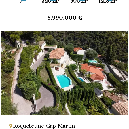
7
320 m²
500 m²
1218 m²
3.990.000 €
Roquebrune-Cap-Martin