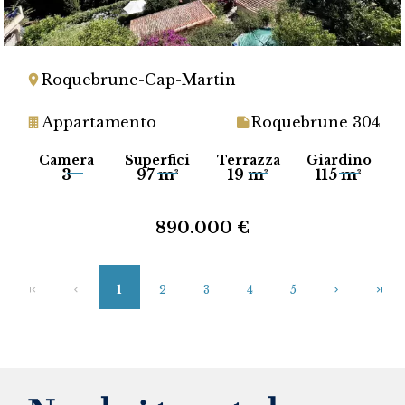
Roquebrune-Cap-Martin
Appartamento
Roquebrune 304
Camera
Superfici
Terrazza
Giardino
3
97 m²
19 m²
115 m²
890.000 €
1
2
3
4
5