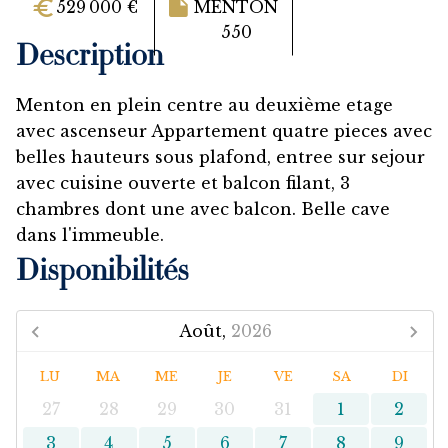
529 000 €
MENTON
550
Description
Menton en plein centre au deuxième etage
avec ascenseur Appartement quatre pieces avec
belles hauteurs sous plafond, entree sur sejour
avec cuisine ouverte et balcon filant, 3
chambres dont une avec balcon. Belle cave
dans l'immeuble.
Disponibilités
Août,
2026
LU
MA
ME
JE
VE
SA
DI
27
28
29
30
31
1
2
3
4
5
6
7
8
9