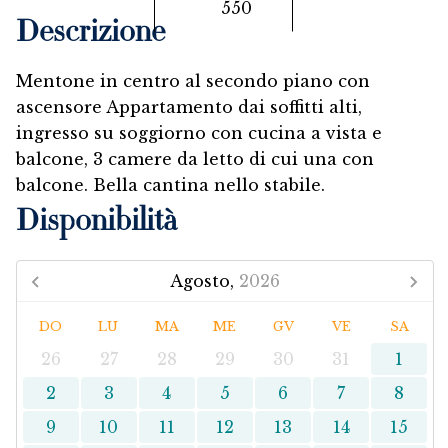
550
Descrizione
Mentone in centro al secondo piano con
ascensore Appartamento dai soffitti alti,
ingresso su soggiorno con cucina a vista e
balcone, 3 camere da letto di cui una con
balcone. Bella cantina nello stabile.
Disponibilità
Agosto,
2026
DO
LU
MA
ME
GV
VE
SA
26
27
28
29
30
31
1
2
3
4
5
6
7
8
9
10
11
12
13
14
15