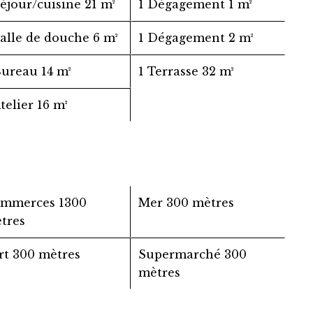
Séjour/cuisine
21 m²
1 Dégagement
1 m²
Salle de douche
6 m²
1 Dégagement
2 m²
Bureau
14 m²
1 Terrasse
32 m²
Atelier
16 m²
ommerces
1300
Mer
300 mètres
tres
rt
300 mètres
Supermarché
300
mètres