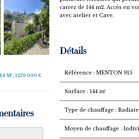
carrez de 144 m2. Accès en vo
avec atelier et Cave.
Détails
Référence
MENTON 915
44 M², 1 276 000 €
Surface
144 m²
Type de chauffage
Radiate
mentaires
Moyen de chauffage
Indiv