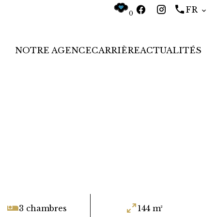
FR
0
NOTRE AGENCE
CARRIÈRE
ACTUALITÉS
3 chambres
144 m²