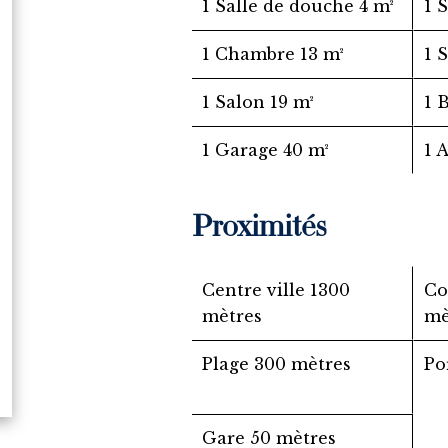
1 Salle de douche
4 m²
1 
1 Chambre
13 m²
1 
1 Salon
19 m²
1 
1 Garage
40 m²
1 
Proximités
Centre ville
1300
C
mètres
mè
Plage
300 mètres
Po
Gare
50 mètres