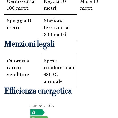
Centro città
Negozi
10
Mare
10
100 metri
metri
metri
Spiaggia
10
Stazione
metri
ferroviaria
300 metri
Menzioni legali
Onorari a
Spese
carico
condominiali
venditore
480 € /
annuale
Efficienza energetica