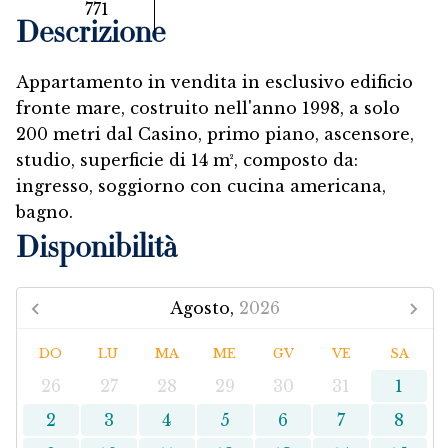
771
Descrizione
Appartamento in vendita in esclusivo edificio
fronte mare, costruito nell'anno 1998, a solo
200 metri dal Casino, primo piano, ascensore,
studio, superficie di 14 m², composto da:
ingresso, soggiorno con cucina americana,
bagno.
Disponibilità
Agosto,
2026
DO
LU
MA
ME
GV
VE
SA
26
27
28
29
30
31
1
2
3
4
5
6
7
8