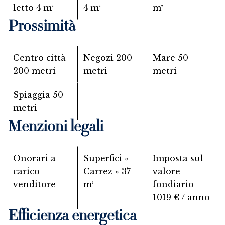
letto
4 m²
4 m²
m²
Prossimità
Centro città
Negozi
200
Mare
50
200 metri
metri
metri
Spiaggia
50
metri
Menzioni legali
Onorari a
Superfici «
Imposta sul
carico
Carrez »
37
valore
venditore
m²
fondiario
1019 € / anno
Efficienza energetica