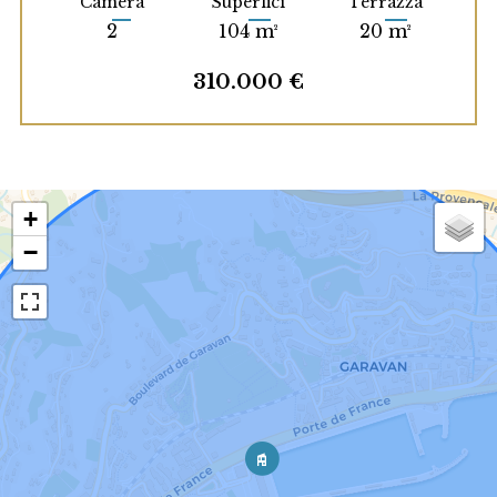
Camera
Superfici
Terrazza
2
104 m²
20 m²
310.000 €
+
−