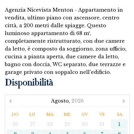
Agenzia Nicevista Menton - Appartamento in
vendita, ultimo piano con ascensore, centro
città, a 200 metri dalle spiagge. Questo
luminoso appartamento di 68 m²,
completamente ristrutturato, con due camere
da letto, è composto da soggiorno, zona ufficio,
cucina a pianta aperta, due camere da letto,
bagno con doccia, WC separato, due terrazze e
garage privato con soppalco nell'edificio.
Disponibilità
Agosto,
2026
DO
LU
MA
ME
GV
VE
SA
26
27
28
29
30
31
1