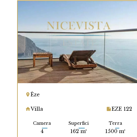
Èze
Villa
EZE 122
Camera
Superfici
Terra
4
162 m²
1500 m²