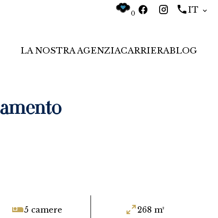
IT
0
LA NOSTRA AGENZIA
CARRIERA
BLOG
tamento
5 camere
268 m²