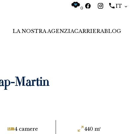
IT
0
LA NOSTRA AGENZIA
CARRIERA
BLOG
ap-Martin
4 camere
440 m²