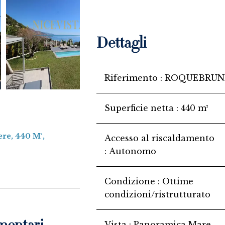
Dettagli
Riferimento
ROQUEBRUNE
Superficie netta
440 m²
ere, 440 M²,
Accesso al riscaldamento
Autonomo
Condizione
Ottime
condizioni/ristrutturato
Vista
Panoramica Mare