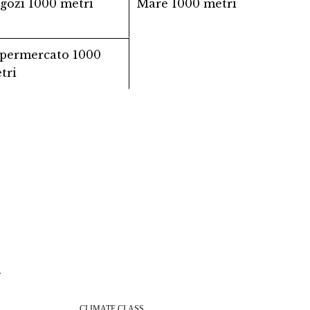
gozi
1000 metri
Mare
1000 metri
permercato
1000
tri