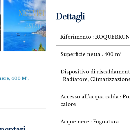
Dettagli
Riferimento
ROQUEBRUNE
Superficie netta
400 m²
Dispositivo di riscaldamen
mere, 400 M²,
Radiatore, Climatizzazion
Accesso all'acqua calda
Po
calore
Acque nere
Fognatura