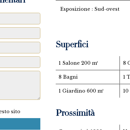
mentari
Esposizione
Sud-ovest
Superfici
1 Salone
200 m²
8 
8 Bagni
1 
1 Giardino
600 m²
10
sto sito
Prossimità