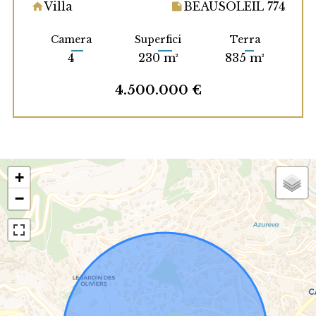
Villa
BEAUSOLEIL 774
Camera
Superfici
Terra
4
230 m²
835 m²
4.500.000 €
+
−