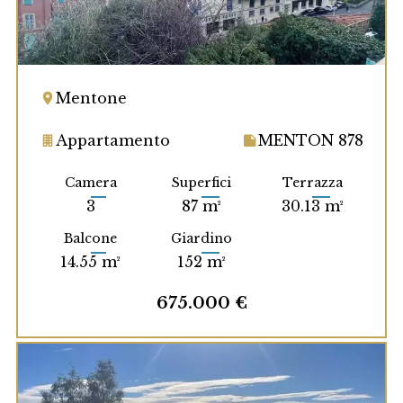
Mentone
Appartamento
MENTON 878
Camera
Superfici
Terrazza
3
87 m²
30.13 m²
Balcone
Giardino
14.55 m²
152 m²
675.000 €