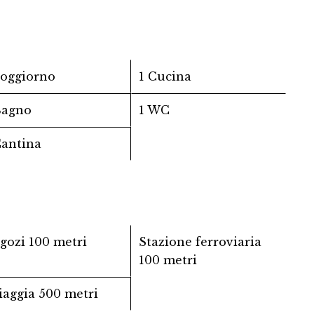
Soggiorno
1 Cucina
Bagno
1 WC
Cantina
gozi
100 metri
Stazione ferroviaria
100 metri
iaggia
500 metri