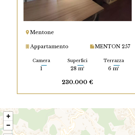
Mentone
Appartamento
MENTON 257
Camera
Superfici
Terrazza
1
28 m²
6 m²
230.000 €
+
−