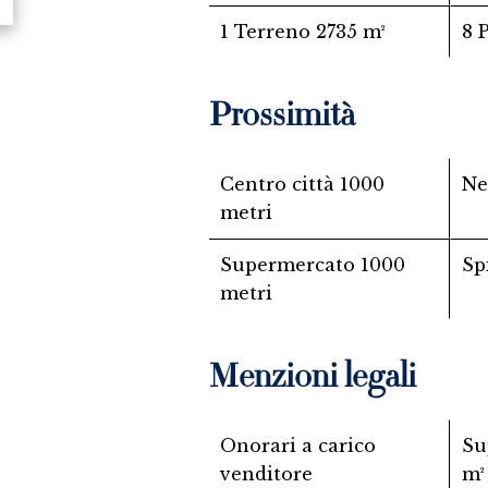
1 Terreno
2735 m²
8 
Prossimità
Centro città
1000
Ne
metri
Supermercato
1000
Sp
metri
Menzioni legali
Onorari a carico
Su
venditore
m²