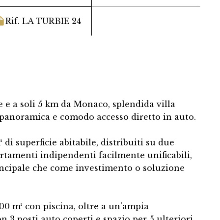
Rif. LA TURBIE 24
e e a soli 5 km da Monaco, splendida villa
 panoramica e comodo accesso diretto in auto.
 di superficie abitabile, distribuiti su due
artamenti indipendenti facilmente unificabili,
incipale che come investimento o soluzione
200 m² con piscina, oltre a un'ampia
n 3 posti auto coperti e spazio per 5 ulteriori